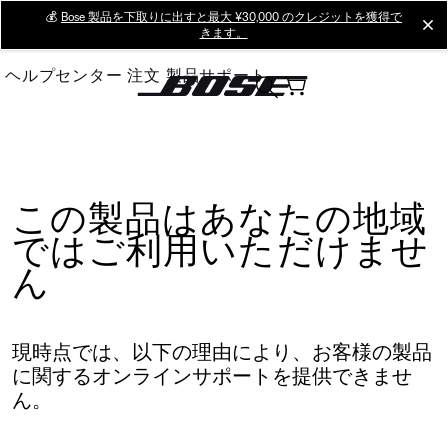
Skip
💰
Bose 製品を下取りに出すと最大 ¥30,000 のクレジットを獲得で
cl
きます。
to
Main
ヘルプセンター
注文
製品サポート
この製品はあなたの地域
ではご利用いただけませ
ん
現時点では、以下の理由により、お客様の製品
に関するオンラインサポートを提供できませ
ん。