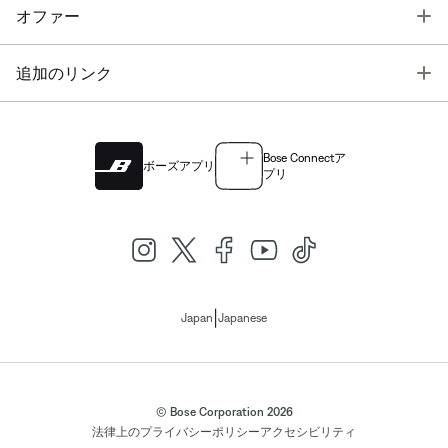
T
オファー
T
追加のリンク
Bose Connectア
ボーズアプリ
プリ
|
Japan
Japanese
© Bose Corporation 2026
法律上の
プライバシーポリシー
アクセシビリティ