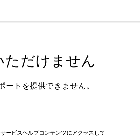
cl
いただけません
ポートを提供できません。
フサービスヘルプコンテンツにアクセスして