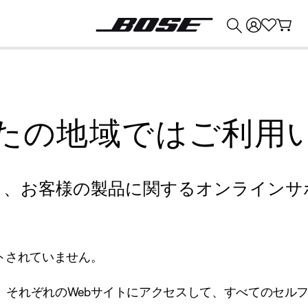
💰
Bose 製品を下取りに出すと最大 ¥30,000 のクレジットを獲得できます。
たの地域ではご利用
り、お客様の製品に関するオンラインサ
トされていません。
、それぞれのWebサイトにアクセスして、すべてのセル