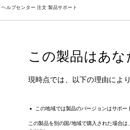
Skip
ヘルプセンター
注文
製品サポート
to
Main
この製品はあな
現時点では、以下の理由によ
この地域では製品のバージョンはサポー
この製品を別の国/地域で購入された場合は