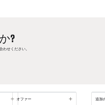
か?
合わせください。
Toggle
Toggle
オファー
追加