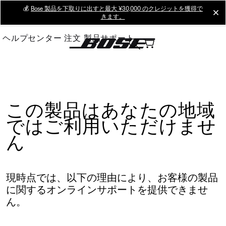
Skip
💰
Bose 製品を下取りに出すと最大 ¥30,000 のクレジットを獲得で
cl
きます。
to
Main
ヘルプセンター
注文
製品サポート
この製品はあなたの地域
ではご利用いただけませ
ん
現時点では、以下の理由により、お客様の製品
に関するオンラインサポートを提供できませ
ん。