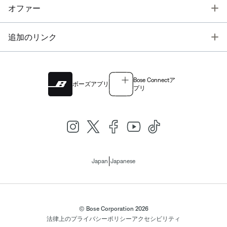
T
オファー
T
追加のリンク
Bose Connectア
ボーズアプリ
プリ
|
Japan
Japanese
© Bose Corporation 2026
法律上の
プライバシーポリシー
アクセシビリティ