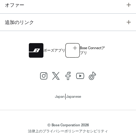
T
オファー
T
追加のリンク
Bose Connectア
ボーズアプリ
プリ
|
Japan
Japanese
© Bose Corporation 2026
法律上の
プライバシーポリシー
アクセシビリティ