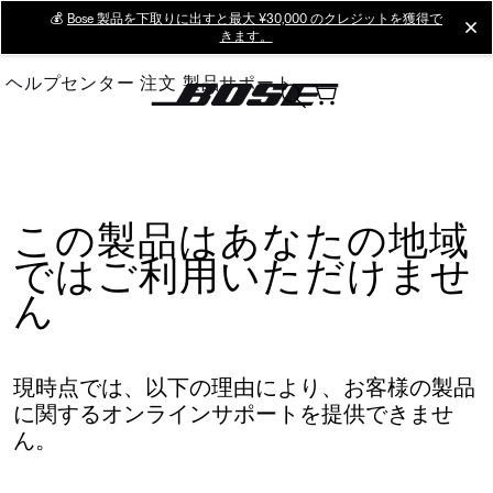
Skip
💰
Bose 製品を下取りに出すと最大 ¥30,000 のクレジットを獲得で
cl
きます。
to
Main
ヘルプセンター
注文
製品サポート
この製品はあなたの地域
ではご利用いただけませ
ん
現時点では、以下の理由により、お客様の製品
に関するオンラインサポートを提供できませ
ん。