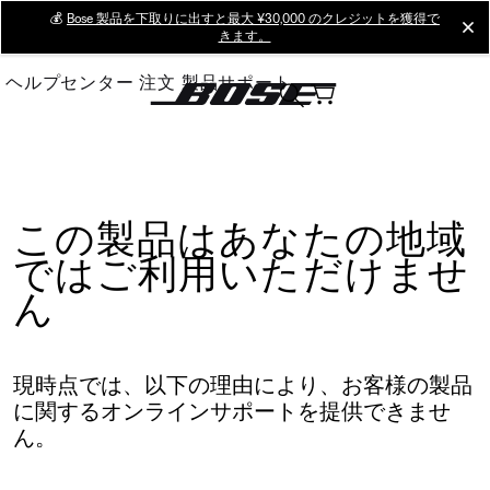
Skip
💰
Bose 製品を下取りに出すと最大 ¥30,000 のクレジットを獲得で
cl
きます。
to
Main
ヘルプセンター
注文
製品サポート
この製品はあなたの地域
ではご利用いただけませ
ん
現時点では、以下の理由により、お客様の製品
に関するオンラインサポートを提供できませ
ん。