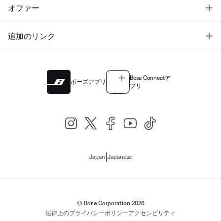
T
オファー
T
追加のリンク
Bose Connectア
ボーズアプリ
プリ
|
Japan
Japanese
© Bose Corporation 2026
法律上の
プライバシーポリシー
アクセシビリティ