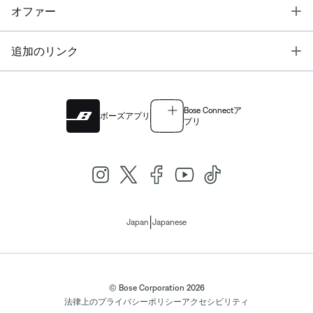
T
オファー
T
追加のリンク
Bose Connectア
ボーズアプリ
プリ
|
Japan
Japanese
© Bose Corporation 2026
法律上の
プライバシーポリシー
アクセシビリティ