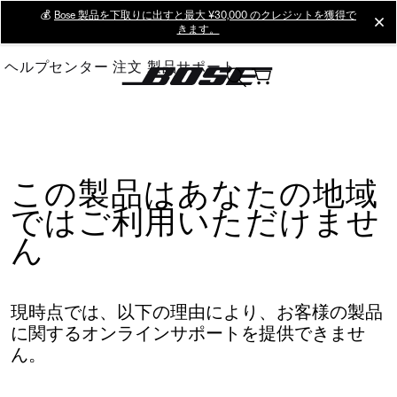
Skip
💰
Bose 製品を下取りに出すと最大 ¥30,000 のクレジットを獲得で
cl
きます。
to
Main
ヘルプセンター
注文
製品サポート
この製品はあなたの地域
ではご利用いただけませ
ん
現時点では、以下の理由により、お客様の製品
に関するオンラインサポートを提供できませ
ん。