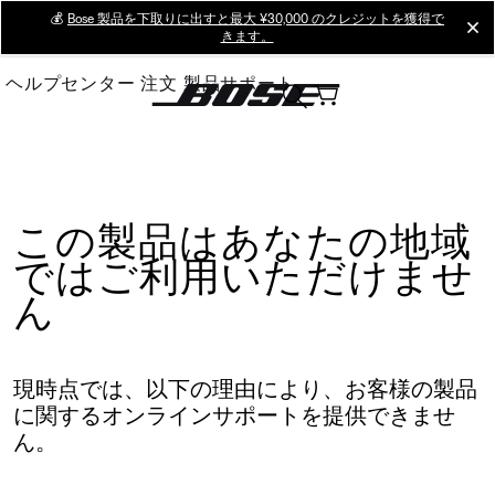
Skip
💰
Bose 製品を下取りに出すと最大 ¥30,000 のクレジットを獲得で
cl
きます。
to
Main
ヘルプセンター
注文
製品サポート
この製品はあなたの地域
ではご利用いただけませ
ん
現時点では、以下の理由により、お客様の製品
に関するオンラインサポートを提供できませ
ん。