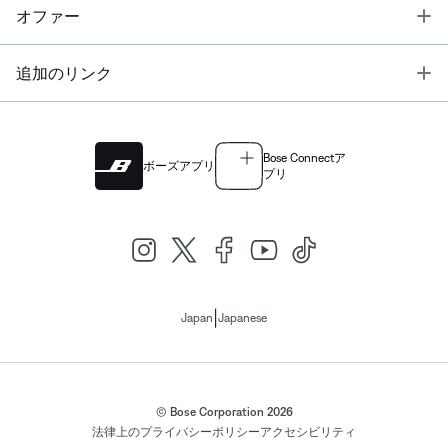
T
オファー
T
追加のリンク
Bose Connectア
ボーズアプリ
プリ
|
Japan
Japanese
© Bose Corporation 2026
法律上の
プライバシーポリシー
アクセシビリティ