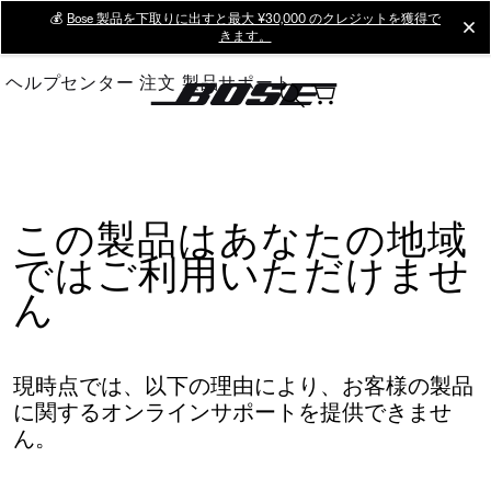
Skip
💰
Bose 製品を下取りに出すと最大 ¥30,000 のクレジットを獲得で
cl
きます。
to
Main
ヘルプセンター
注文
製品サポート
この製品はあなたの地域
ではご利用いただけませ
ん
現時点では、以下の理由により、お客様の製品
に関するオンラインサポートを提供できませ
ん。