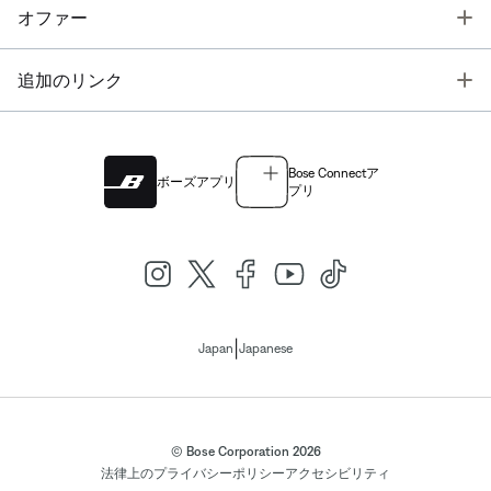
T
オファー
T
追加のリンク
Bose Connectア
ボーズアプリ
プリ
|
Japan
Japanese
© Bose Corporation 2026
法律上の
プライバシーポリシー
アクセシビリティ