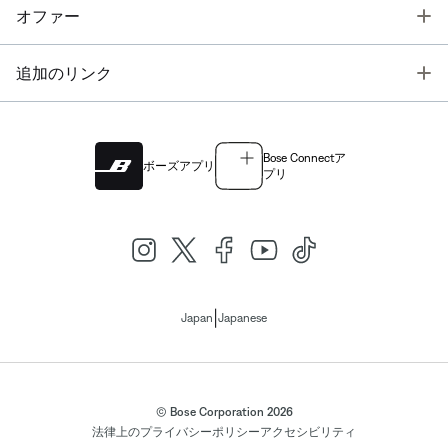
T
オファー
T
追加のリンク
Bose Connectア
ボーズアプリ
プリ
|
Japan
Japanese
© Bose Corporation 2026
法律上の
プライバシーポリシー
アクセシビリティ