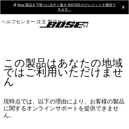
Skip
💰
Bose 製品を下取りに出すと最大 ¥30,000 のクレジットを獲得で
cl
きます。
to
Main
ヘルプセンター
注文
製品サポート
この製品はあなたの地域
ではご利用いただけませ
ん
現時点では、以下の理由により、お客様の製品
に関するオンラインサポートを提供できませ
ん。