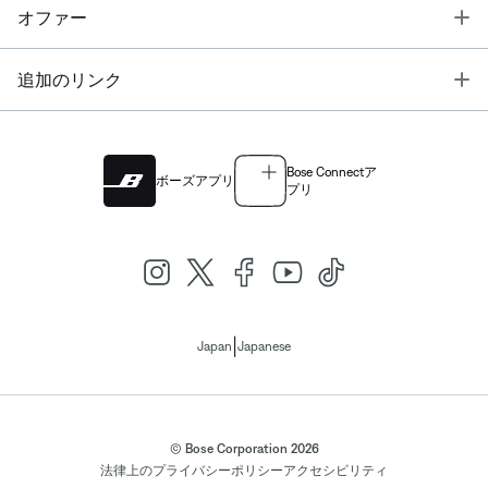
T
オファー
T
追加のリンク
Bose Connectア
ボーズアプリ
プリ
|
Japan
Japanese
© Bose Corporation 2026
法律上の
プライバシーポリシー
アクセシビリティ