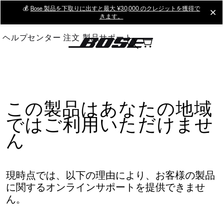
Skip
💰
Bose 製品を下取りに出すと最大 ¥30,000 のクレジットを獲得で
cl
きます。
to
Main
ヘルプセンター
注文
製品サポート
この製品はあなたの地域
ではご利用いただけませ
ん
現時点では、以下の理由により、お客様の製品
に関するオンラインサポートを提供できませ
ん。