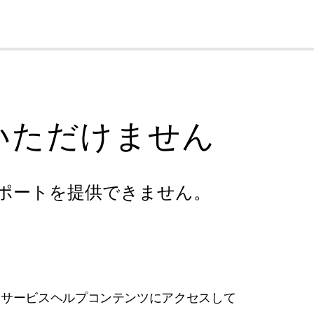
cl
いただけません
ポートを提供できません。
フサービスヘルプコンテンツにアクセスして