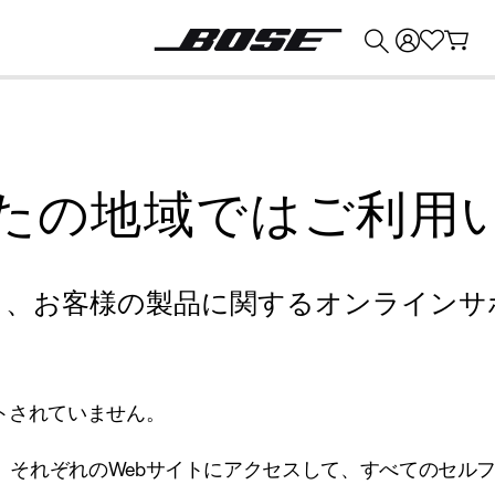
💰
Bose 製品を下取りに出すと最大 ¥30,000 のクレジットを獲得できます。
たの地域ではご利用
り、お客様の製品に関するオンラインサ
トされていません。
、それぞれのWebサイトにアクセスして、すべてのセル