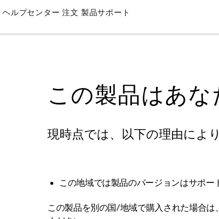
Skip
ヘルプセンター
注文
製品サポート
to
Main
この製品はあな
現時点では、以下の理由によ
この地域では製品のバージョンはサポー
この製品を別の国/地域で購入された場合は