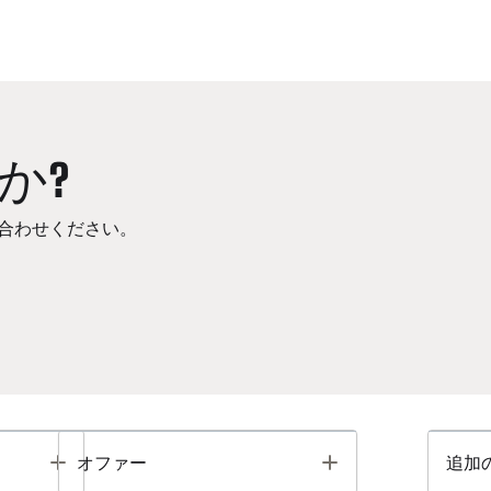
か?
合わせください。
Toggle
Toggle
オファー
追加