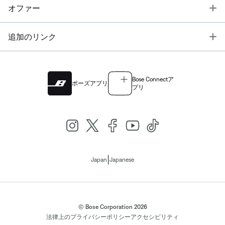
T
オファー
T
追加のリンク
Bose Connectア
ボーズアプリ
プリ
|
Japan
Japanese
© Bose Corporation 2026
法律上の
プライバシーポリシー
アクセシビリティ