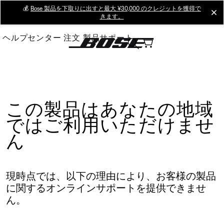
Skip
💰
Bose 製品を下取りに出すと最大 ¥30,000 のクレジットを獲得で
cl
きます。
to
Main
ヘルプセンター
注文
製品サポート
この製品はあなたの地域
ではご利用いただけませ
ん
現時点では、以下の理由により、お客様の製品
に関するオンラインサポートを提供できませ
ん。