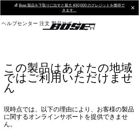
Skip
💰
Bose 製品を下取りに出すと最大 ¥30,000 のクレジットを獲得で
cl
きます。
to
Main
ヘルプセンター
注文
製品サポート
この製品はあなたの地域
ではご利用いただけませ
ん
現時点では、以下の理由により、お客様の製品
に関するオンラインサポートを提供できませ
ん。