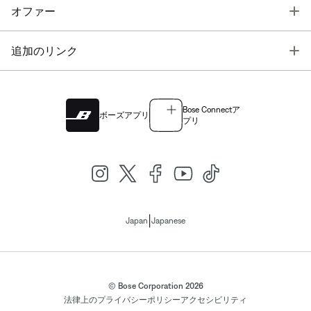
T
オファー
T
追加のリンク
Bose Connectア
ボーズアプリ
プリ
|
Japan
Japanese
© Bose Corporation 2026
法律上の
プライバシーポリシー
アクセシビリティ