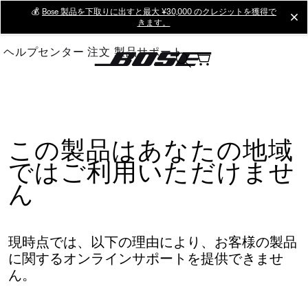
Skip
💰
Bose 製品を下取りに出すと最大 ¥30,000 のクレジットを獲得で
cl
きます。
to
Main
ヘルプセンター
注文
製品サポート
この製品はあなたの地域
ではご利用いただけませ
ん
現時点では、以下の理由により、お客様の製品
に関するオンラインサポートを提供できませ
ん。