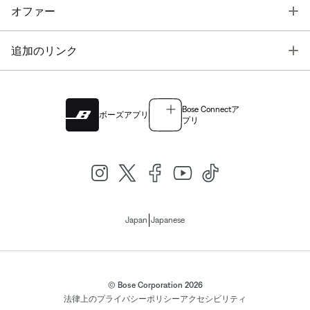
T
オファー
T
追加のリンク
Bose Connectア
ボーズアプリ
プリ
|
Japan
Japanese
© Bose Corporation 2026
法律上の
プライバシーポリシー
アクセシビリティ