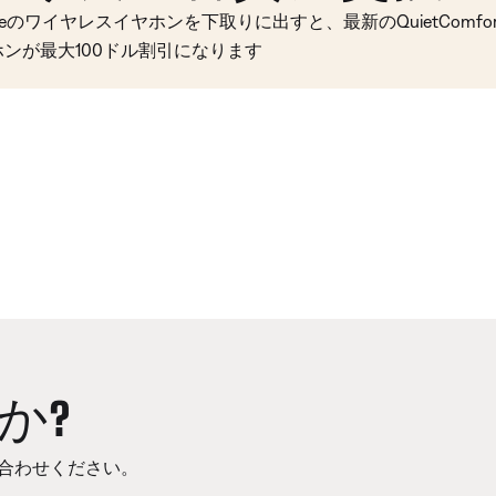
seのワイヤレスイヤホンを下取りに出すと、最新のQuietComfort 
ホンが最大100ドル割引になります
か?
合わせください。