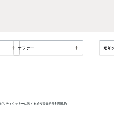
Toggle
Toggle
オファー
追加
ビリティ
クッキーに関する通知
販売条件
利用規約