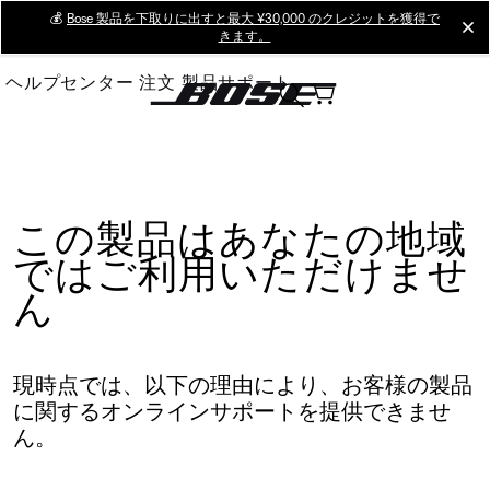
Skip
💰
Bose 製品を下取りに出すと最大 ¥30,000 のクレジットを獲得で
cl
きます。
to
Main
ヘルプセンター
注文
製品サポート
この製品はあなたの地域
ではご利用いただけませ
ん
現時点では、以下の理由により、お客様の製品
に関するオンラインサポートを提供できませ
ん。