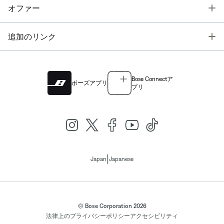
T
オファー
T
追加のリンク
Bose Connectア
ボーズアプリ
プリ
|
Japan
Japanese
© Bose Corporation 2026
法律上の
プライバシーポリシー
アクセシビリティ