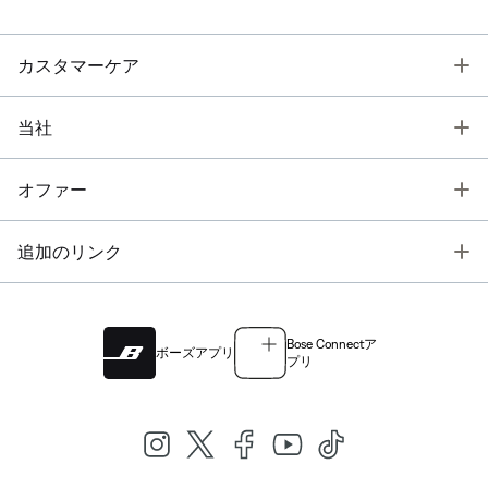
T
カスタマーケア
T
当社
T
オファー
T
追加のリンク
Bose Connectア
ボーズアプリ
プリ