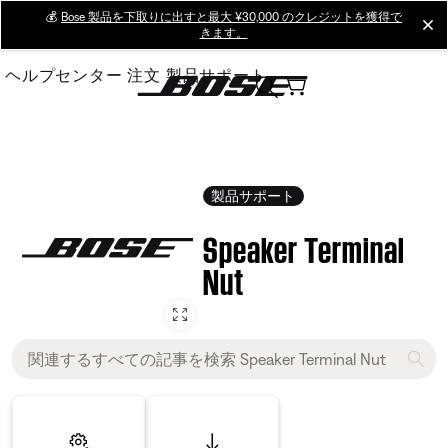
Skip
💰
Bose 製品を下取りに出すと最大 ¥30,000 のクレジットを獲得で
cl
きます。
to
Main
ヘルプセンター
注文
製品サポート
製品サポート
Speaker Terminal
Nut