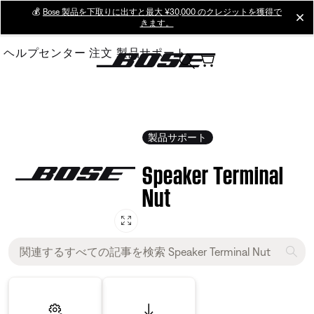
Skip
💰
Bose 製品を下取りに出すと最大 ¥30,000 のクレジットを獲得で
cl
きます。
to
Main
ヘルプセンター
注文
製品サポート
製品サポート
Speaker Terminal
Nut