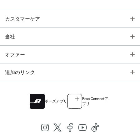
T
カスタマーケア
T
当社
T
オファー
T
追加のリンク
Bose Connectア
ボーズアプリ
プリ