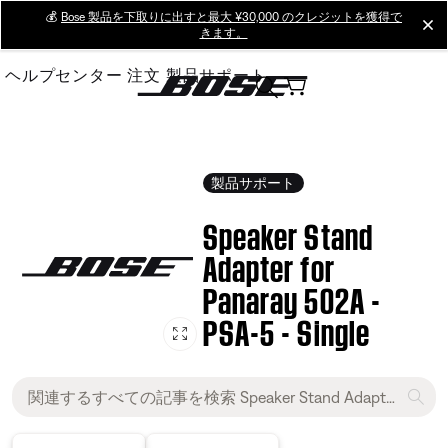
Skip
💰
Bose 製品を下取りに出すと最大 ¥30,000 のクレジットを獲得で
cl
きます。
to
Main
ヘルプセンター
注文
製品サポート
製品サポート
Speaker Stand
Adapter for
Panaray 502A -
PSA-5 - Single