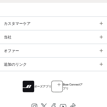
T
カスタマーケア
T
当社
T
オファー
T
追加のリンク
Bose Connectア
ボーズアプリ
プリ