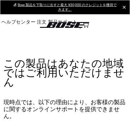
Skip
💰
Bose 製品を下取りに出すと最大 ¥30,000 のクレジットを獲得で
cl
きます。
to
Main
ヘルプセンター
注文
製品サポート
この製品はあなたの地域
ではご利用いただけませ
ん
現時点では、以下の理由により、お客様の製品
に関するオンラインサポートを提供できませ
ん。