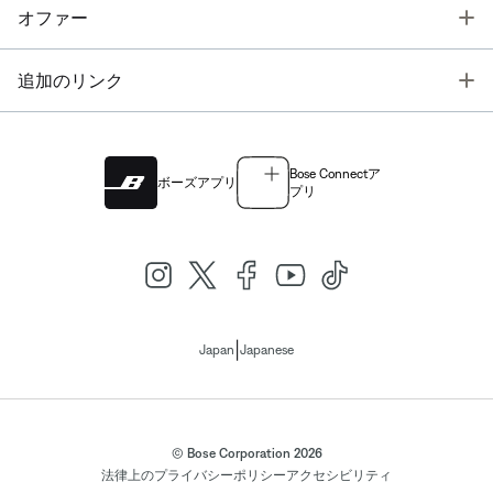
T
オファー
T
追加のリンク
Bose Connectア
ボーズアプリ
プリ
|
Japan
Japanese
© Bose Corporation 2026
法律上の
プライバシーポリシー
アクセシビリティ