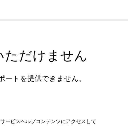
cl
いただけません
ポートを提供できません。
フサービスヘルプコンテンツにアクセスして