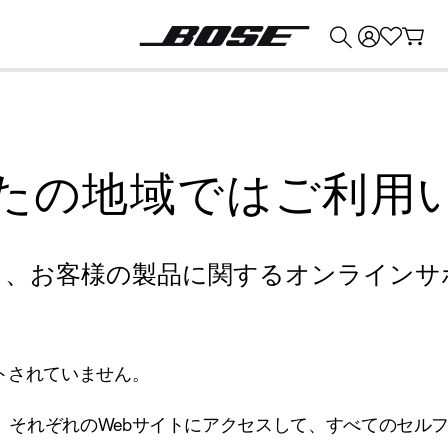
💰
Bose 製品を下取りに出すと最大 ¥30,000 のクレジットを獲得できます。
たの地域ではご利用
り、お客様の製品に関するオンラインサ
トされていません。
、それぞれのWebサイトにアクセスして、すべてのセル