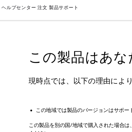
Skip
ヘルプセンター
注文
製品サポート
to
Main
この製品はあな
現時点では、以下の理由によ
この地域では製品のバージョンはサポー
この製品を別の国/地域で購入された場合は