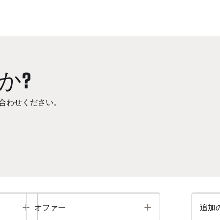
か?
合わせください。
Toggle
Toggle
オファー
追加