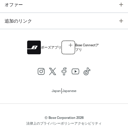
T
オファー
T
追加のリンク
Bose Connectア
ボーズアプリ
プリ
|
Japan
Japanese
© Bose Corporation 2026
法律上の
プライバシーポリシー
アクセシビリティ