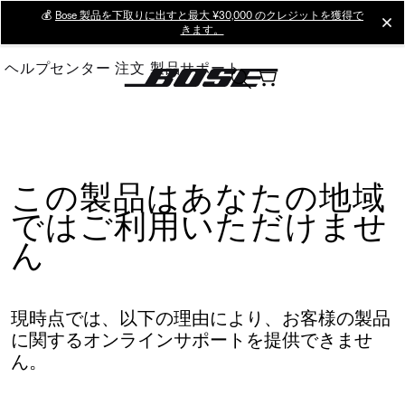
Skip
💰
Bose 製品を下取りに出すと最大 ¥30,000 のクレジットを獲得で
cl
きます。
to
Main
ヘルプセンター
注文
製品サポート
この製品はあなたの地域
ではご利用いただけませ
ん
現時点では、以下の理由により、お客様の製品
に関するオンラインサポートを提供できませ
ん。