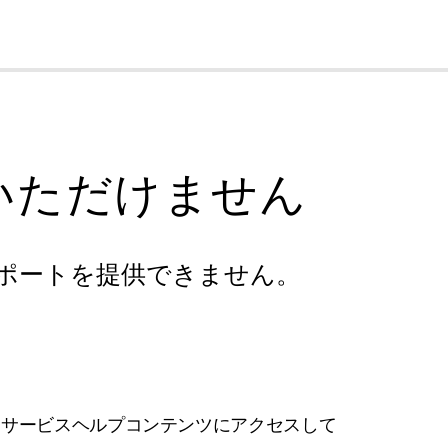
cl
いただけません
ポートを提供できません。
フサービスヘルプコンテンツにアクセスして