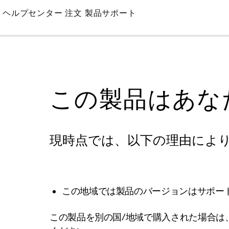
Skip
ヘルプセンター
注文
製品サポート
to
Main
この製品はあな
現時点では、以下の理由によ
この地域では製品のバージョンはサポー
この製品を別の国/地域で購入された場合は