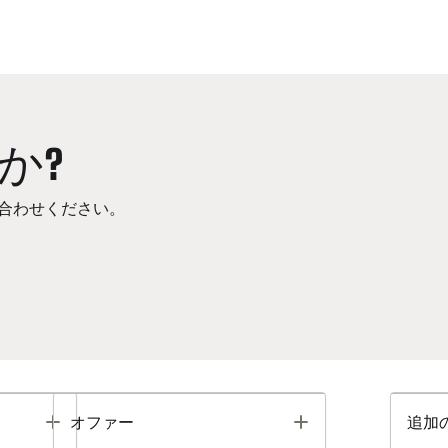
か?
合わせください。
Toggle
Toggle
オファー
追加