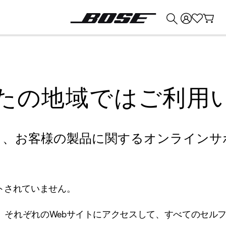
💰
Bose 製品を下取りに出すと最大 ¥30,000 のクレジットを獲得できます。
たの地域ではご利用
り、お客様の製品に関するオンラインサ
トされていません。
、それぞれのWebサイトにアクセスして、すべてのセル