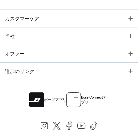
T
カスタマーケア
T
当社
T
オファー
T
追加のリンク
Bose Connectア
ボーズアプリ
プリ