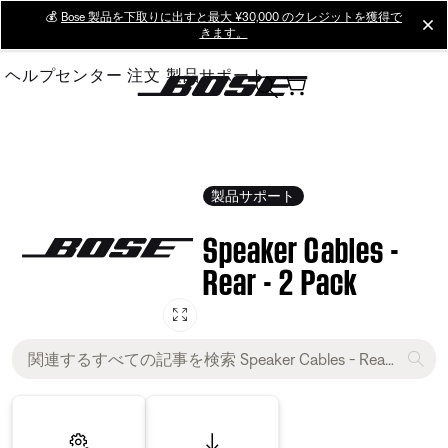
Skip
💰
Bose 製品を下取りに出すと最大 ¥30,000 のクレジットを獲得で
cl
きます。
to
Main
ヘルプセンター
注文
製品サポート
製品サポート
Speaker Cables -
Rear - 2 Pack