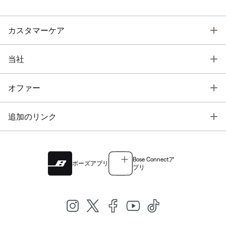
T
カスタマーケア
T
当社
T
オファー
T
追加のリンク
Bose Connectア
ボーズアプリ
プリ