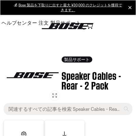
Skip
💰
Bose 製品を下取りに出すと最大 ¥30,000 のクレジットを獲得で
cl
きます。
to
Main
ヘルプセンター
注文
製品サポート
製品サポート
Speaker Cables -
Rear - 2 Pack