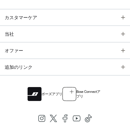
T
カスタマーケア
T
当社
T
オファー
T
追加のリンク
Bose Connectア
ボーズアプリ
プリ