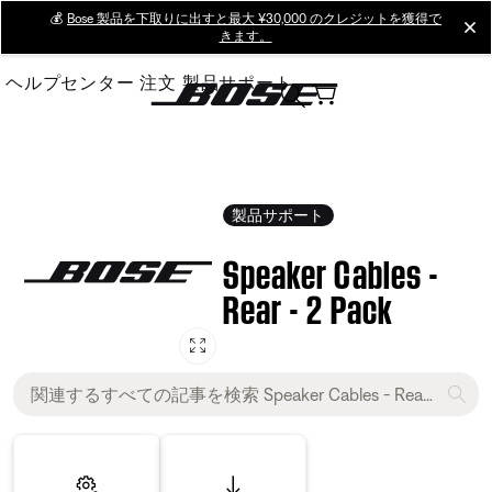
Skip
💰
Bose 製品を下取りに出すと最大 ¥30,000 のクレジットを獲得で
cl
きます。
to
Main
ヘルプセンター
注文
製品サポート
製品サポート
Speaker Cables -
Rear - 2 Pack