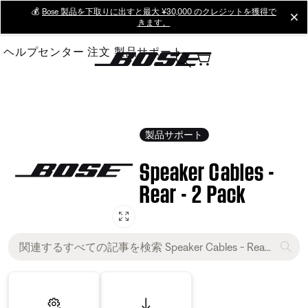
Skip
💰
Bose 製品を下取りに出すと最大 ¥30,000 のクレジットを獲得で
cl
きます。
to
Main
ヘルプセンター
注文
製品サポート
製品サポート
Speaker Cables -
Rear - 2 Pack