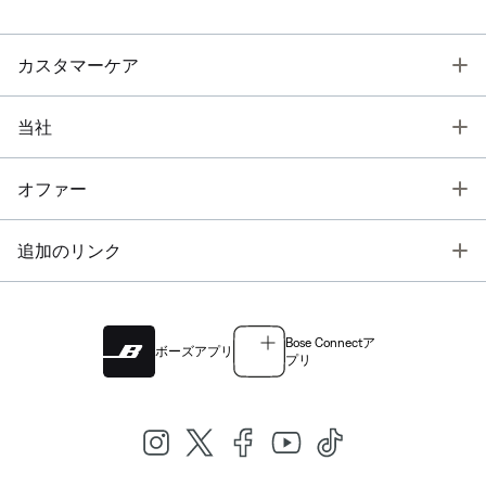
T
カスタマーケア
T
当社
T
オファー
T
追加のリンク
Bose Connectア
ボーズアプリ
プリ