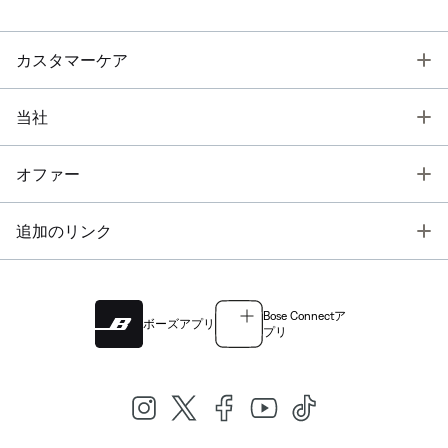
T
カスタマーケア
T
当社
T
オファー
T
追加のリンク
Bose Connectア
ボーズアプリ
プリ