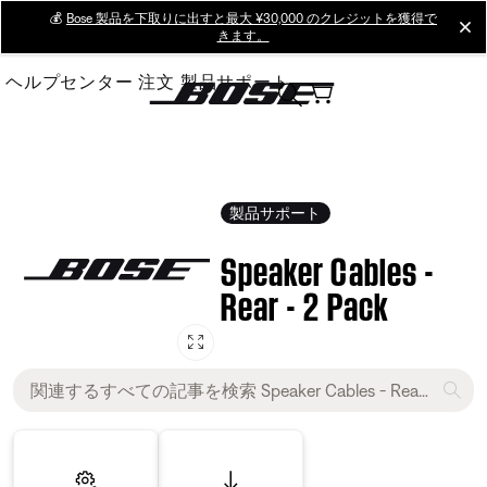
Skip
💰
Bose 製品を下取りに出すと最大 ¥30,000 のクレジットを獲得で
cl
きます。
to
Main
ヘルプセンター
注文
製品サポート
製品サポート
Speaker Cables -
Rear - 2 Pack