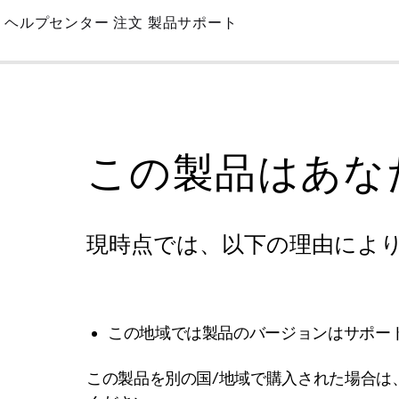
Skip
ヘルプセンター
注文
製品サポート
to
Main
この製品はあな
現時点では、以下の理由によ
この地域では製品のバージョンはサポー
この製品を別の国/地域で購入された場合は