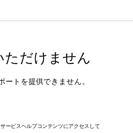
cl
いただけません
ポートを提供できません。
フサービスヘルプコンテンツにアクセスして