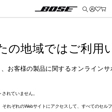
💰
Bose 製品を下取りに出すと最大 ¥30,000 のクレジットを獲得できます。
たの地域ではご利用
り、お客様の製品に関するオンラインサ
トされていません。
、それぞれのWebサイトにアクセスして、すべてのセル