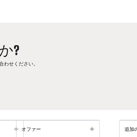
か?
合わせください。
Toggle
Toggle
オファー
追加