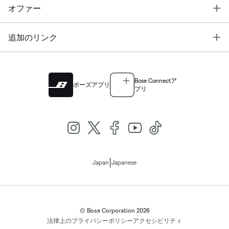
T
オファー
T
追加のリンク
Bose Connectア
ボーズアプリ
プリ
|
Japan
Japanese
© Bose Corporation 2026
法律上の
プライバシーポリシー
アクセシビリティ