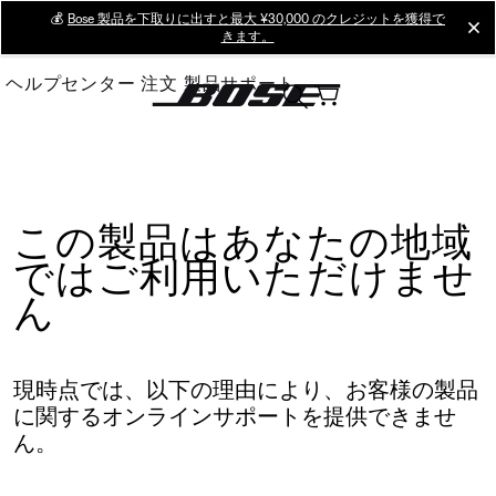
Skip
💰
Bose 製品を下取りに出すと最大 ¥30,000 のクレジットを獲得で
cl
きます。
to
Main
ヘルプセンター
注文
製品サポート
この製品はあなたの地域
ではご利用いただけませ
ん
現時点では、以下の理由により、お客様の製品
に関するオンラインサポートを提供できませ
ん。