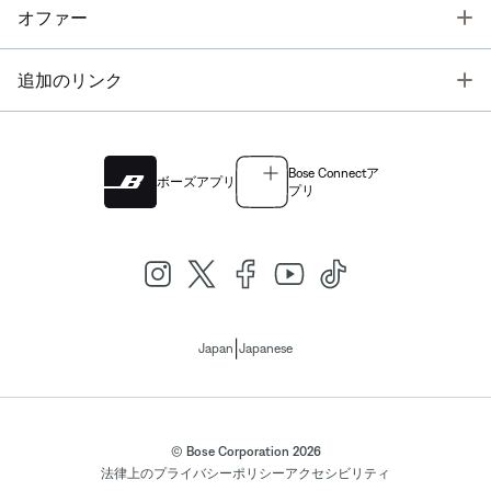
T
オファー
T
追加のリンク
Bose Connectア
ボーズアプリ
プリ
|
Japan
Japanese
© Bose Corporation 2026
法律上の
プライバシーポリシー
アクセシビリティ