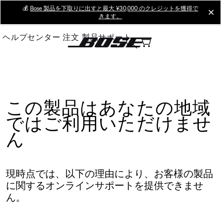
Skip
💰
Bose 製品を下取りに出すと最大 ¥30,000 のクレジットを獲得で
cl
きます。
to
Main
ヘルプセンター
注文
製品サポート
この製品はあなたの地域
ではご利用いただけませ
ん
現時点では、以下の理由により、お客様の製品
に関するオンラインサポートを提供できませ
ん。