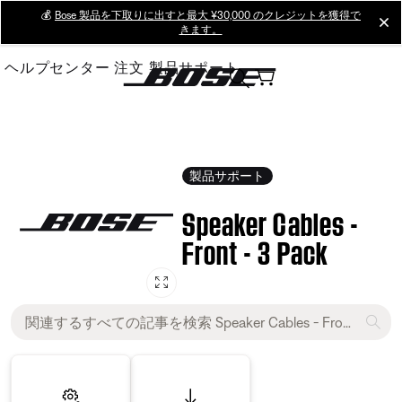
Skip
💰
Bose 製品を下取りに出すと最大 ¥30,000 のクレジットを獲得で
cl
きます。
to
Main
ヘルプセンター
注文
製品サポート
製品サポート
Speaker Cables -
Front - 3 Pack