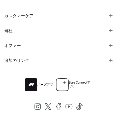
T
カスタマーケア
T
当社
T
オファー
T
追加のリンク
Bose Connectア
ボーズアプリ
プリ