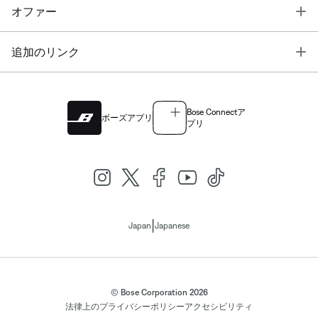
T
オファー
T
追加のリンク
Bose Connectア
ボーズアプリ
プリ
|
Japan
Japanese
© Bose Corporation 2026
法律上の
プライバシーポリシー
アクセシビリティ