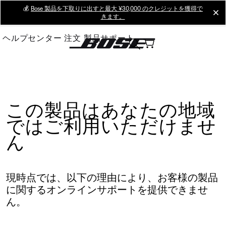
Skip
💰
Bose 製品を下取りに出すと最大 ¥30,000 のクレジットを獲得で
cl
きます。
to
Main
ヘルプセンター
注文
製品サポート
この製品はあなたの地域
ではご利用いただけませ
ん
現時点では、以下の理由により、お客様の製品
に関するオンラインサポートを提供できませ
ん。