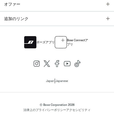
T
オファー
T
追加のリンク
Bose Connectア
ボーズアプリ
プリ
|
Japan
Japanese
© Bose Corporation 2026
法律上の
プライバシーポリシー
アクセシビリティ