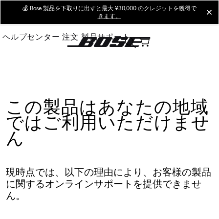
Skip
💰
Bose 製品を下取りに出すと最大 ¥30,000 のクレジットを獲得で
cl
きます。
to
Main
ヘルプセンター
注文
製品サポート
この製品はあなたの地域
ではご利用いただけませ
ん
現時点では、以下の理由により、お客様の製品
に関するオンラインサポートを提供できませ
ん。