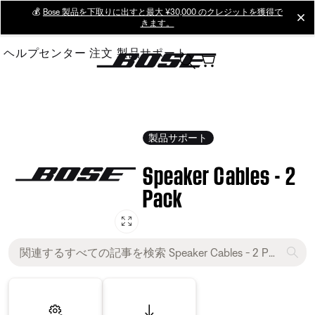
Skip
💰
Bose 製品を下取りに出すと最大 ¥30,000 のクレジットを獲得で
cl
きます。
to
Main
ヘルプセンター
注文
製品サポート
製品サポート
Speaker Cables - 2
Pack