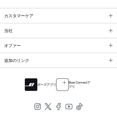
T
カスタマーケア
T
当社
T
オファー
T
追加のリンク
Bose Connectア
ボーズアプリ
プリ