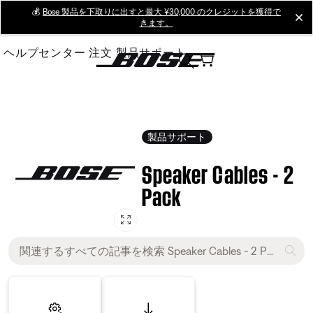
Skip
💰
Bose 製品を下取りに出すと最大 ¥30,000 のクレジットを獲得で
cl
きます。
to
Main
ヘルプセンター
注文
製品サポート
製品サポート
Speaker Cables - 2
Pack