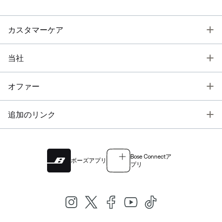
T
カスタマーケア
T
当社
T
オファー
T
追加のリンク
Bose Connectア
ボーズアプリ
プリ