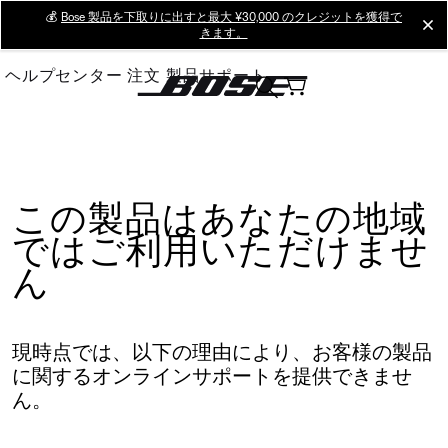
Skip
💰
Bose 製品を下取りに出すと最大 ¥30,000 のクレジットを獲得で
cl
きます。
to
Main
ヘルプセンター
注文
製品サポート
この製品はあなたの地域
ではご利用いただけませ
ん
現時点では、以下の理由により、お客様の製品
に関するオンラインサポートを提供できませ
ん。