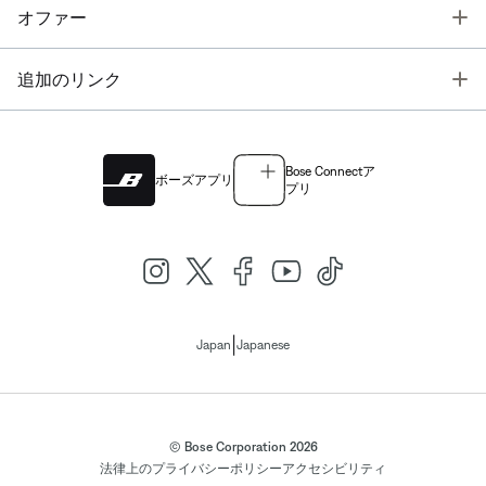
T
オファー
T
追加のリンク
Bose Connectア
ボーズアプリ
プリ
|
Japan
Japanese
© Bose Corporation 2026
法律上の
プライバシーポリシー
アクセシビリティ