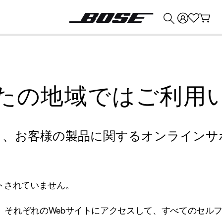
💰
Bose 製品を下取りに出すと最大 ¥30,000 のクレジットを獲得できます。
たの地域ではご利用
り、お客様の製品に関するオンラインサ
トされていません。
、それぞれのWebサイトにアクセスして、すべてのセル