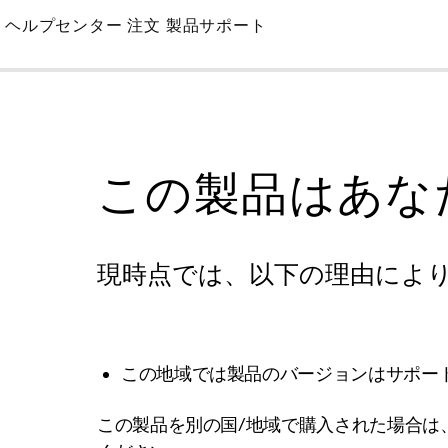
Skip
ヘルプセンター
注文
製品サポート
to
Main
この製品はあな
現時点では、以下の理由によ
この地域では製品のバージョンはサポー
この製品を別の国/地域で購入された場合は