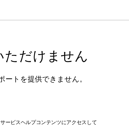
cl
いただけません
ポートを提供できません。
フサービスヘルプコンテンツにアクセスして