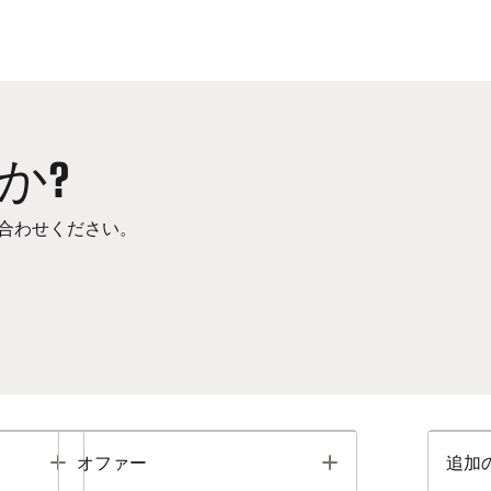
か?
合わせください。
Toggle
Toggle
オファー
追加