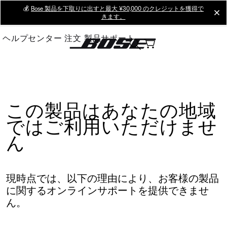
Skip
💰
Bose 製品を下取りに出すと最大 ¥30,000 のクレジットを獲得で
cl
きます。
to
Main
ヘルプセンター
注文
製品サポート
この製品はあなたの地域
ではご利用いただけませ
ん
現時点では、以下の理由により、お客様の製品
に関するオンラインサポートを提供できませ
ん。