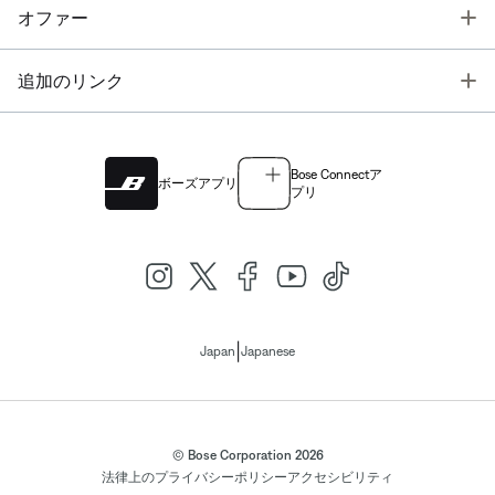
T
オファー
T
追加のリンク
Bose Connectア
ボーズアプリ
プリ
|
Japan
Japanese
© Bose Corporation 2026
法律上の
プライバシーポリシー
アクセシビリティ