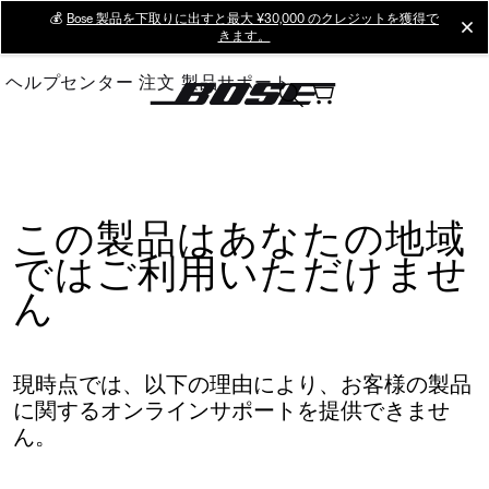
Skip
💰
Bose 製品を下取りに出すと最大 ¥30,000 のクレジットを獲得で
cl
きます。
to
Main
ヘルプセンター
注文
製品サポート
この製品はあなたの地域
ではご利用いただけませ
ん
現時点では、以下の理由により、お客様の製品
に関するオンラインサポートを提供できませ
ん。