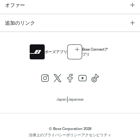
T
オファー
T
追加のリンク
Bose Connectア
ボーズアプリ
プリ
|
Japan
Japanese
© Bose Corporation 2026
法律上の
プライバシーポリシー
アクセシビリティ