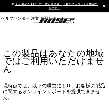
Skip
💰
Bose 製品を下取りに出すと最大 ¥30,000 のクレジットを獲得で
cl
きます。
to
Main
ヘルプセンター
注文
製品サポート
この製品はあなたの地域
ではご利用いただけませ
ん
現時点では、以下の理由により、お客様の製品
に関するオンラインサポートを提供できませ
ん。