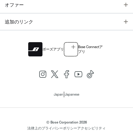
T
オファー
T
追加のリンク
Bose Connectア
ボーズアプリ
プリ
|
Japan
Japanese
© Bose Corporation 2026
法律上の
プライバシーポリシー
アクセシビリティ