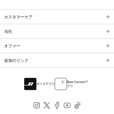
T
カスタマーケア
T
当社
T
オファー
T
追加のリンク
Bose Connectア
ボーズアプリ
プリ