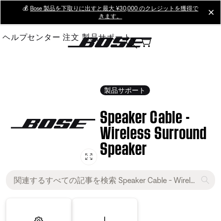
Skip
💰
Bose 製品を下取りに出すと最大 ¥30,000 のクレジットを獲得で
cl
きます。
to
Main
ヘルプセンター
注文
製品サポート
製品サポート
Speaker Cable -
Wireless Surround
Speaker