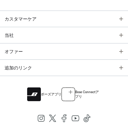
T
カスタマーケア
T
当社
T
オファー
T
追加のリンク
Bose Connectア
ボーズアプリ
プリ