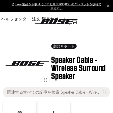
Skip
💰
Bose 製品を下取りに出すと最大 ¥30,000 のクレジットを獲得で
cl
きます。
to
Main
ヘルプセンター
注文
製品サポート
製品サポート
Speaker Cable -
Wireless Surround
Speaker