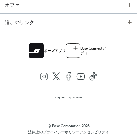
T
オファー
T
追加のリンク
Bose Connectア
ボーズアプリ
プリ
|
Japan
Japanese
© Bose Corporation 2026
法律上の
プライバシーポリシー
アクセシビリティ