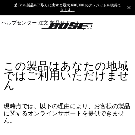
Skip
💰
Bose 製品を下取りに出すと最大 ¥30,000 のクレジットを獲得で
cl
きます。
to
Main
ヘルプセンター
注文
製品サポート
この製品はあなたの地域
ではご利用いただけませ
ん
現時点では、以下の理由により、お客様の製品
に関するオンラインサポートを提供できませ
ん。