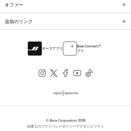
T
オファー
T
追加のリンク
Bose Connectア
ボーズアプリ
プリ
|
Japan
Japanese
© Bose Corporation 2026
法律上の
プライバシーポリシー
アクセシビリティ