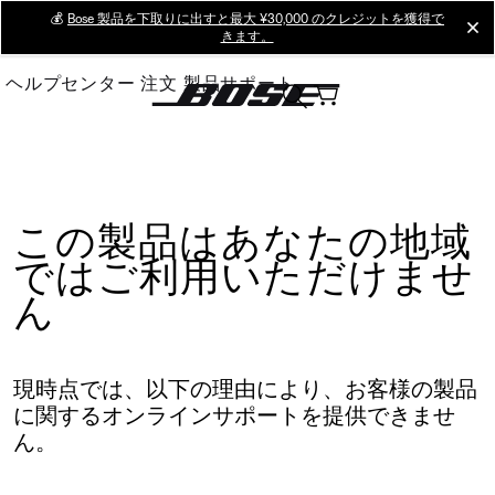
Skip
💰
Bose 製品を下取りに出すと最大 ¥30,000 のクレジットを獲得で
cl
きます。
to
Main
ヘルプセンター
注文
製品サポート
この製品はあなたの地域
ではご利用いただけませ
ん
現時点では、以下の理由により、お客様の製品
に関するオンラインサポートを提供できませ
ん。