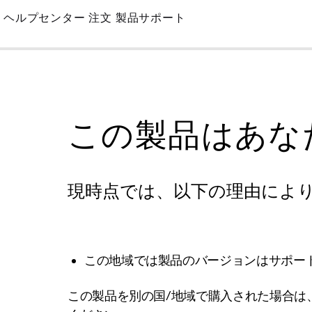
Skip
ヘルプセンター
注文
製品サポート
to
Main
この製品はあな
現時点では、以下の理由によ
この地域では製品のバージョンはサポー
この製品を別の国/地域で購入された場合は