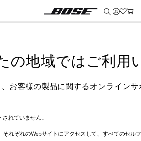
💰
Bose 製品を下取りに出すと最大 ¥30,000 のクレジットを獲得できます。
たの地域ではご利用
り、お客様の製品に関するオンラインサ
トされていません。
、それぞれのWebサイトにアクセスして、すべてのセル