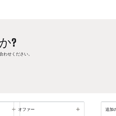
か?
合わせください。
Toggle
Toggle
オファー
追加