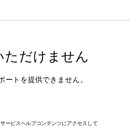
cl
いただけません
ポートを提供できません。
フサービスヘルプコンテンツにアクセスして