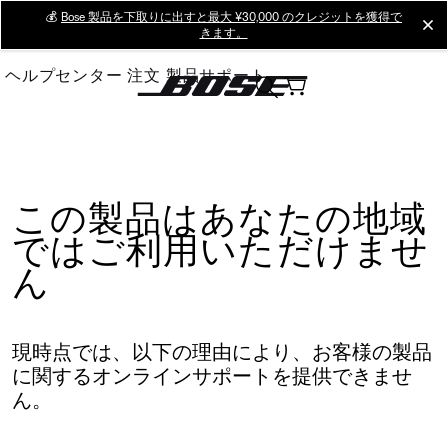
Skip
💰
Bose 製品を下取りに出すと最大 ¥30,000 のクレジットを獲得で
cl
きます。
to
Main
ヘルプセンター
注文
製品サポート
この製品はあなたの地域
ではご利用いただけませ
ん
現時点では、以下の理由により、お客様の製品
に関するオンラインサポートを提供できませ
ん。