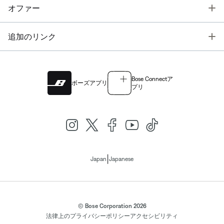
T
オファー
T
追加のリンク
Bose Connectア
ボーズアプリ
プリ
|
Japan
Japanese
© Bose Corporation 2026
法律上の
プライバシーポリシー
アクセシビリティ