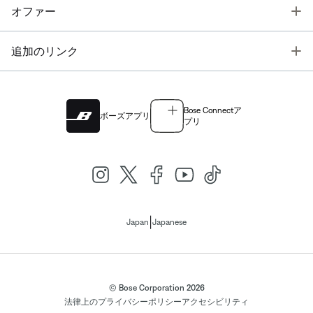
T
オファー
T
追加のリンク
Bose Connectア
ボーズアプリ
プリ
|
Japan
Japanese
© Bose Corporation 2026
法律上の
プライバシーポリシー
アクセシビリティ