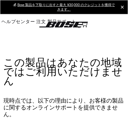
Skip
💰
Bose 製品を下取りに出すと最大 ¥30,000 のクレジットを獲得で
cl
きます。
to
Main
ヘルプセンター
注文
製品サポート
この製品はあなたの地域
ではご利用いただけませ
ん
現時点では、以下の理由により、お客様の製品
に関するオンラインサポートを提供できませ
ん。