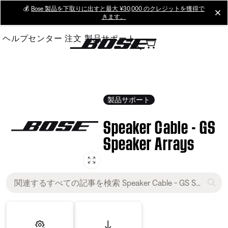
Skip
💰
Bose 製品を下取りに出すと最大 ¥30,000 のクレジットを獲得で
cl
きます。
to
Main
ヘルプセンター
注文
製品サポート
製品サポート
Speaker Cable - GS
Speaker Arrays