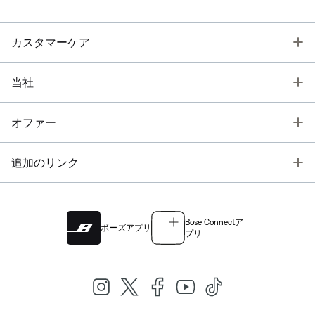
T
カスタマーケア
T
当社
T
オファー
T
追加のリンク
Bose Connectア
ボーズアプリ
プリ