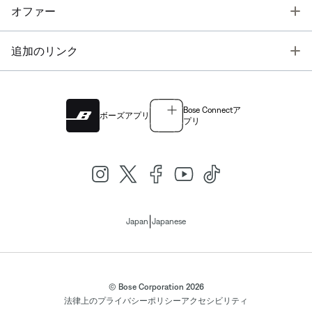
T
オファー
T
追加のリンク
Bose Connectア
ボーズアプリ
プリ
|
Japan
Japanese
© Bose Corporation 2026
法律上の
プライバシーポリシー
アクセシビリティ