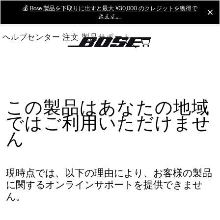
Skip
💰
Bose 製品を下取りに出すと最大 ¥30,000 のクレジットを獲得で
cl
きます。
to
Main
ヘルプセンター
注文
製品サポート
この製品はあなたの地域
ではご利用いただけませ
ん
現時点では、以下の理由により、お客様の製品
に関するオンラインサポートを提供できませ
ん。